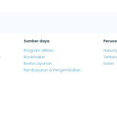
Sumber daya
Perus
Program afiliasi
Hubung
t
Bookmaker
Tentan
Berita Layanan
Karier
Pembayaran & Pengembalian
Kebijakan privasi
Syarat penggunaan
Privacy Settings