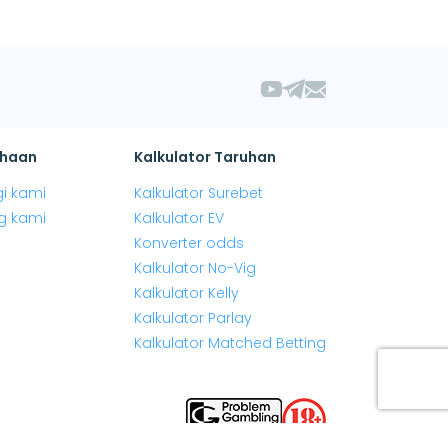
ahaan
Kalkulator Taruhan
i kami
Kalkulator Surebet
g kami
Kalkulator EV
Konverter odds
Kalkulator No-Vig
Kalkulator Kelly
Kalkulator Parlay
Kalkulator Matched Betting