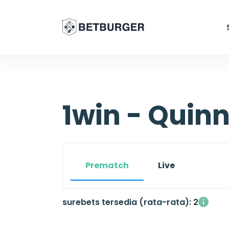
1win - Quin
Prematch
Live
surebets tersedia (rata-rata): 2