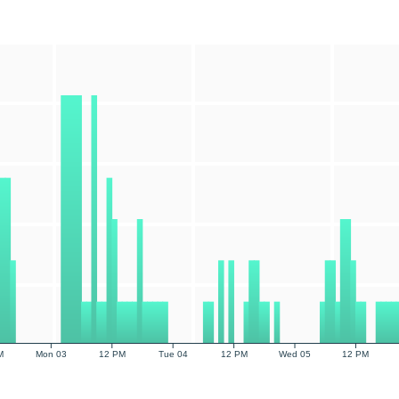
M
Mon 03
12 PM
Tue 04
12 PM
Wed 05
12 PM