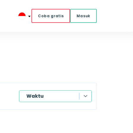
Coba gratis
Masuk
Waktu
Waktu
Olahraga