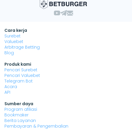
Cara kerja
Surebet
Valuebet
Arbitrage Betting
Blog
Produk kami
Pencari Surebet
Pencari Valuebet
Telegram Bot
Acara
API
Sumber daya
Program afiliasi
Bookmaker
Berita Layanan
Pembayaran & Pengembalian