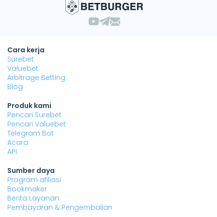
Cara kerja
Surebet
Valuebet
Arbitrage Betting
Blog
Produk kami
Pencari Surebet
Pencari Valuebet
Telegram Bot
Acara
API
Sumber daya
Program afiliasi
Bookmaker
Berita Layanan
Pembayaran & Pengembalian