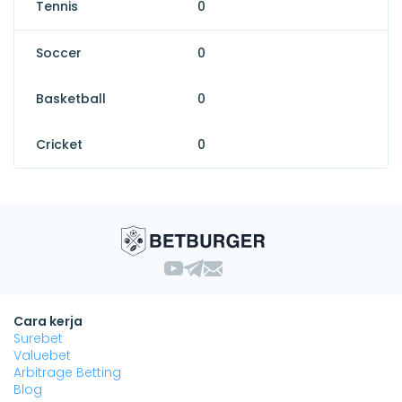
Tennis
0
Soccer
0
Basketball
0
Cricket
0
Cara kerja
Surebet
Valuebet
Arbitrage Betting
Blog