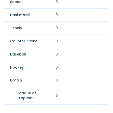
Soccer
0
Basketball
0
Tennis
0
Counter-Strike
0
Baseball
0
Hockey
0
Dota 2
0
League of
0
Legends