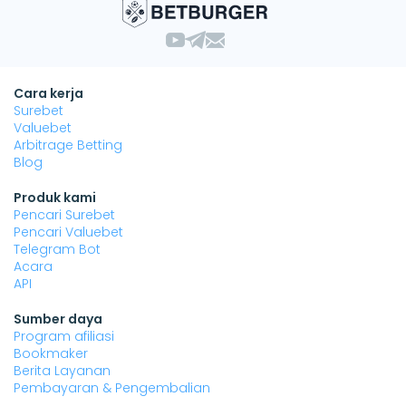
Cara kerja
Surebet
Valuebet
Arbitrage Betting
Blog
Produk kami
Pencari Surebet
Pencari Valuebet
Telegram Bot
Acara
API
Sumber daya
Program afiliasi
Bookmaker
Berita Layanan
Pembayaran & Pengembalian