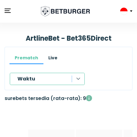
ArtlineBet - Bet365Direct
Prematch
Live
Waktu
Waktu
surebets tersedia (rata-rata): 9
Olahraga