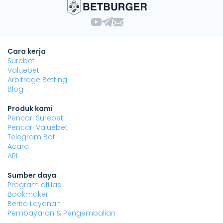
Cara kerja
Surebet
Valuebet
Arbitrage Betting
Blog
Produk kami
Pencari Surebet
Pencari Valuebet
Telegram Bot
Acara
API
Sumber daya
Program afiliasi
Bookmaker
Berita Layanan
Pembayaran & Pengembalian