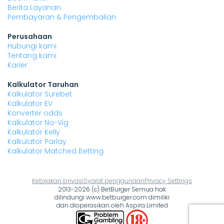
Berita Layanan
Pembayaran & Pengembalian
Perusahaan
Hubungi kami
Tentang kami
Karier
Kalkulator Taruhan
Kalkulator Surebet
Kalkulator EV
Konverter odds
Kalkulator No-Vig
Kalkulator Kelly
Kalkulator Parlay
Kalkulator Matched Betting
Kebijakan privasi
Syarat penggunaan
Privacy Settings
2013-2026 (с) BetBurger Semua hak
dilindungi
www.betburger.com dimiliki
dan dioperasikan oleh Aspira Limited