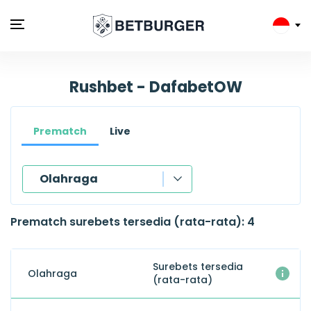
Rushbet - DafabetOW
Prematch
Live
Olahraga
Waktu
Prematch surebets tersedia (rata-rata): 4
Olahraga
Surebets tersedia
Olahraga
(rata-rata)