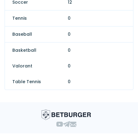
Soccer
12
Tennis
0
Baseball
0
Basketball
0
Valorant
0
Table Tennis
0