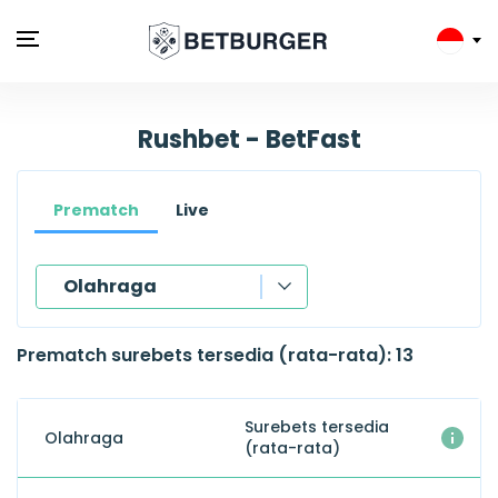
Rushbet - BetFast
Prematch
Live
Olahraga
Waktu
Prematch surebets tersedia (rata-rata): 13
Olahraga
Surebets tersedia
Olahraga
(rata-rata)