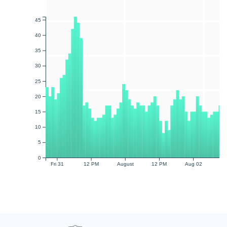
45
40
35
30
25
20
15
10
5
0
Fri 31
12 PM
August
12 PM
Aug 02
12