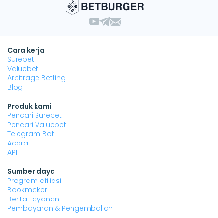
Cara kerja
Surebet
Valuebet
Arbitrage Betting
Blog
Produk kami
Pencari Surebet
Pencari Valuebet
Telegram Bot
Acara
API
Sumber daya
Program afiliasi
Bookmaker
Berita Layanan
Pembayaran & Pengembalian