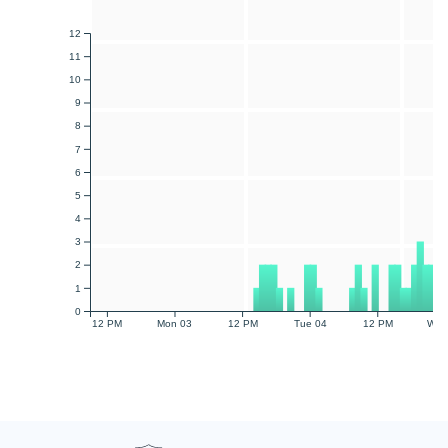
12
11
10
9
8
7
6
5
4
3
2
1
0
12 PM
Mon 03
12 PM
Tue 04
12 PM
Wed