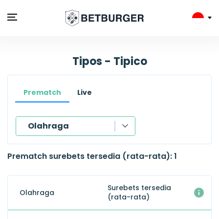
Tipos - Tipico
Prematch
Live
Olahraga
Waktu
Prematch surebets tersedia (rata-rata): 1
Olahraga
Surebets tersedia
Olahraga
(rata-rata)