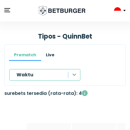
Tipos - QuinnBet
Prematch
Live
Waktu
Waktu
surebets tersedia (rata-rata): 4
Olahraga