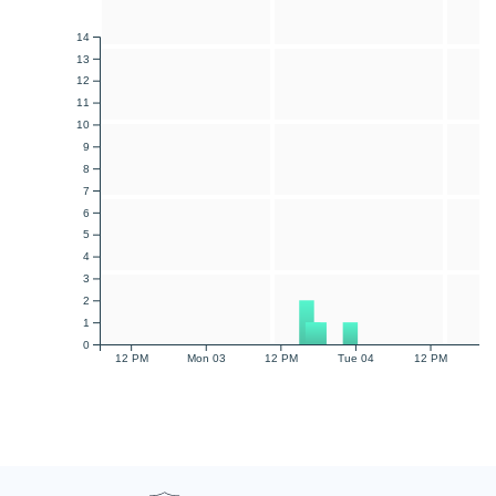
14
13
12
11
10
9
8
7
6
5
4
3
2
1
0
12 PM
Mon 03
12 PM
Tue 04
12 PM
W