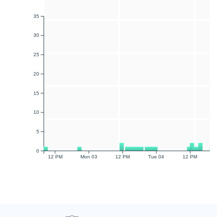
35
30
25
20
15
10
5
0
12 PM
Mon 03
12 PM
Tue 04
12 PM