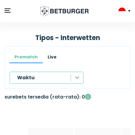
Tipos - Interwetten
Prematch
Live
Waktu
Waktu
surebets tersedia (rata-rata): 0
Olahraga