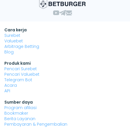
Cara kerja
Surebet
Valuebet
Arbitrage Betting
Blog
Produk kami
Pencari Surebet
Pencari Valuebet
Telegram Bot
Acara
API
Sumber daya
Program afiliasi
Bookmaker
Berita Layanan
Pembayaran & Pengembalian