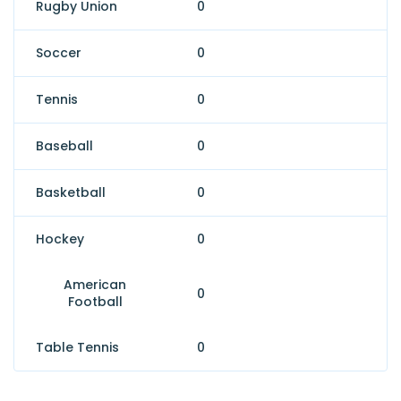
Rugby Union
0
Soccer
0
Tennis
0
Baseball
0
Basketball
0
Hockey
0
American
0
Football
Table Tennis
0