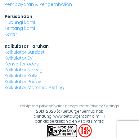
Pembayaran & Pengembalian
Perusahaan
Hubungi kami
Tentang kami
Karier
Kalkulator Taruhan
Kalkulator Surebet
Kalkulator EV
Konverter odds
Kalkulator No-Vig
Kalkulator Kelly
Kalkulator Parlay
Kalkulator Matched Betting
Kebijakan privasi
Syarat penggunaan
Privacy Settings
2013-2026 (с) BetBurger Semua hak
dilindungi
www.betburger.com dimiliki
dan dioperasikan oleh Aspira Limited