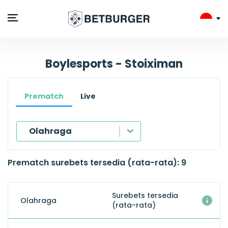
Boylesports - Stoiximan
Prematch
Live
Olahraga
Waktu
Prematch surebets tersedia (rata-rata): 9
Olahraga
Surebets tersedia
Olahraga
(rata-rata)