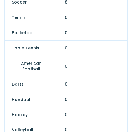
Soccer
8
Tennis
0
Basketball
0
Table Tennis
0
American
0
Football
Darts
0
Handball
0
Hockey
0
Volleyball
0