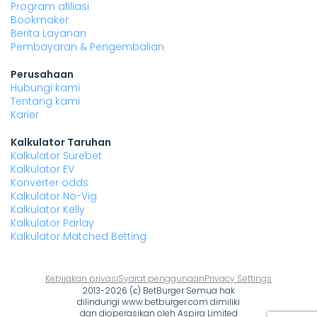
Program afiliasi
Bookmaker
Berita Layanan
Pembayaran & Pengembalian
Perusahaan
Hubungi kami
Tentang kami
Karier
Kalkulator Taruhan
Kalkulator Surebet
Kalkulator EV
Konverter odds
Kalkulator No-Vig
Kalkulator Kelly
Kalkulator Parlay
Kalkulator Matched Betting
Kebijakan privasi
Syarat penggunaan
Privacy Settings
2013-2026 (с) BetBurger Semua hak
dilindungi
www.betburger.com dimiliki
dan dioperasikan oleh Aspira Limited