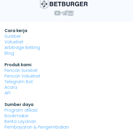
Cara kerja
Surebet
Valuebet
Arbitrage Betting
Blog
Produk kami
Pencari Surebet
Pencari Valuebet
Telegram Bot
Acara
API
Sumber daya
Program afiliasi
Bookmaker
Berita Layanan
Pembayaran & Pengembalian