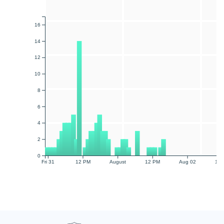
16
14
12
10
8
6
4
2
0
Fri 31
12 PM
August
12 PM
Aug 02
12 