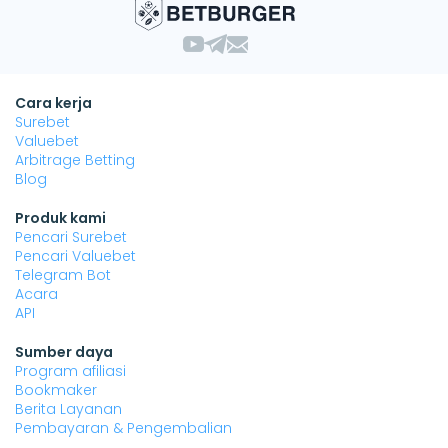
Cara kerja
Surebet
Valuebet
Arbitrage Betting
Blog
Produk kami
Pencari Surebet
Pencari Valuebet
Telegram Bot
Acara
API
Sumber daya
Program afiliasi
Bookmaker
Berita Layanan
Pembayaran & Pengembalian