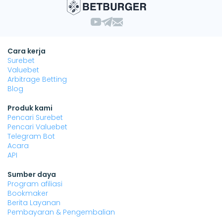
Cara kerja
Surebet
Valuebet
Arbitrage Betting
Blog
Produk kami
Pencari Surebet
Pencari Valuebet
Telegram Bot
Acara
API
Sumber daya
Program afiliasi
Bookmaker
Berita Layanan
Pembayaran & Pengembalian