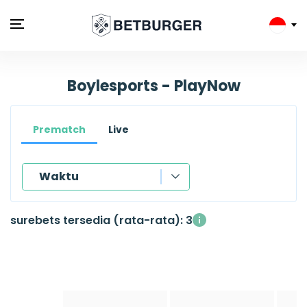
Boylesports - PlayNow
Prematch
Live
Waktu
Waktu
surebets tersedia (rata-rata): 3
Olahraga