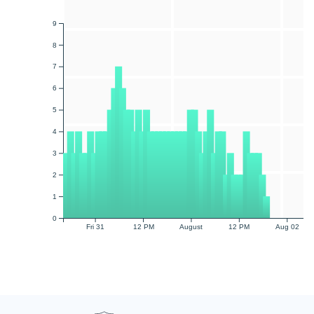
9
8
7
6
5
4
3
2
1
0
Fri 31
12 PM
August
12 PM
Aug 02