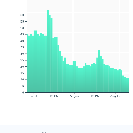
60
55
50
45
40
35
30
25
20
15
10
5
0
Fri 31
12 PM
August
12 PM
Aug 02