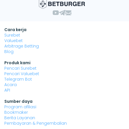
Cara kerja
Surebet
Valuebet
Arbitrage Betting
Blog
Produk kami
Pencari Surebet
Pencari Valuebet
Telegram Bot
Acara
API
Sumber daya
Program afiliasi
Bookmaker
Berita Layanan
Pembayaran & Pengembalian