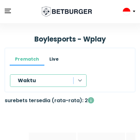
Boylesports - Wplay
Prematch
Live
Waktu
Waktu
surebets tersedia (rata-rata): 2
Olahraga