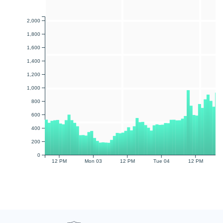
2,000
1,800
1,600
1,400
1,200
1,000
800
600
400
200
0
12 PM
Mon 03
12 PM
Tue 04
12 PM