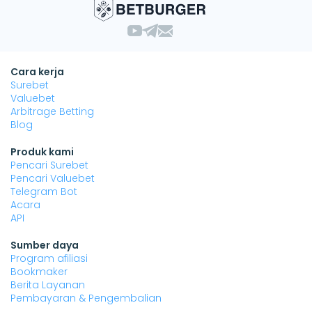
Cara kerja
Surebet
Valuebet
Arbitrage Betting
Blog
Produk kami
Pencari Surebet
Pencari Valuebet
Telegram Bot
Acara
API
Sumber daya
Program afiliasi
Bookmaker
Berita Layanan
Pembayaran & Pengembalian