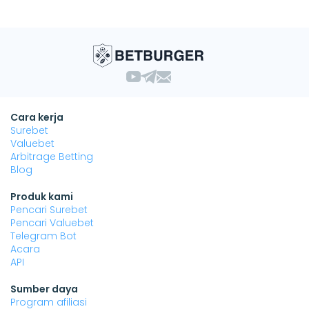
Cara kerja
Surebet
Valuebet
Arbitrage Betting
Blog
Produk kami
Pencari Surebet
Pencari Valuebet
Telegram Bot
Acara
API
Sumber daya
Program afiliasi