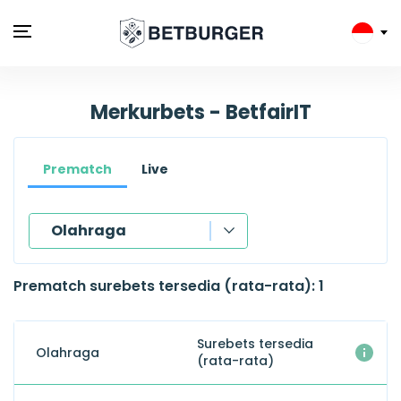
Merkurbets - BetfairIT
Prematch
Live
Olahraga
Waktu
Prematch surebets tersedia (rata-rata): 1
Olahraga
Surebets tersedia
Olahraga
(rata-rata)