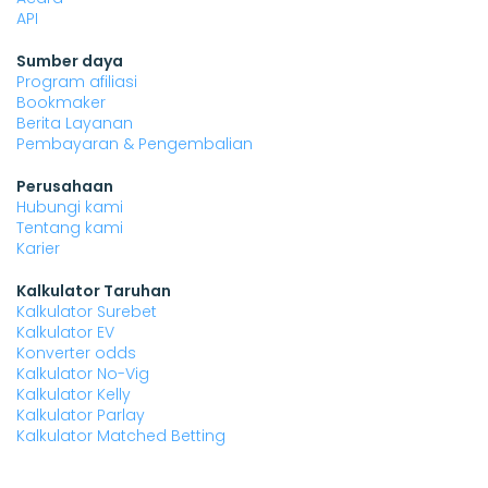
API
Sumber daya
Program afiliasi
Bookmaker
Berita Layanan
Pembayaran & Pengembalian
Perusahaan
Hubungi kami
Tentang kami
Karier
Kalkulator Taruhan
Kalkulator Surebet
Kalkulator EV
Konverter odds
Kalkulator No-Vig
Kalkulator Kelly
Kalkulator Parlay
Kalkulator Matched Betting