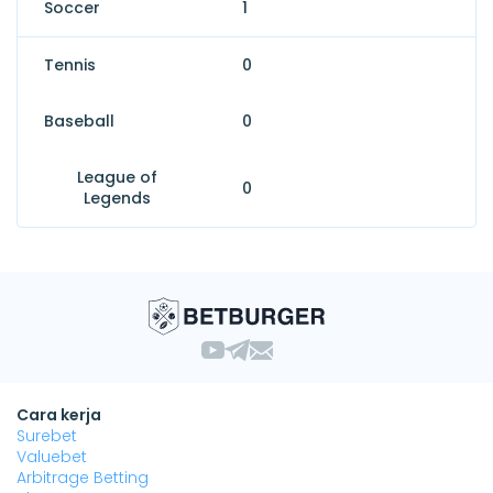
Soccer
1
Tennis
0
Baseball
0
League of
0
Legends
Cara kerja
Surebet
Valuebet
Arbitrage Betting