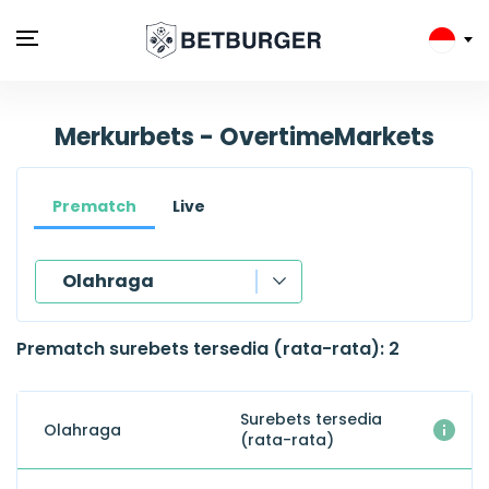
Merkurbets - OvertimeMarkets
Prematch
Live
Olahraga
Waktu
Prematch surebets tersedia (rata-rata): 2
Olahraga
Surebets tersedia
Olahraga
(rata-rata)