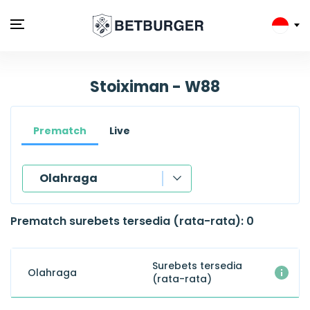
Stoiximan - W88
Prematch
Live
Olahraga
Waktu
Prematch surebets tersedia (rata-rata): 0
Olahraga
Surebets tersedia
Olahraga
(rata-rata)