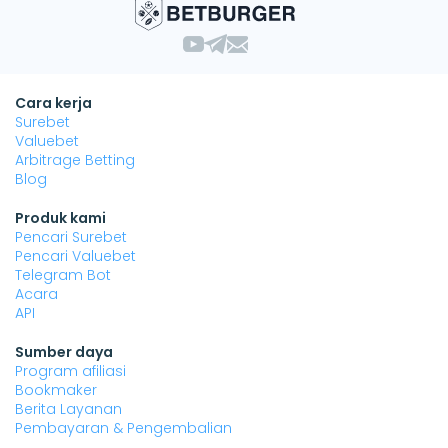
Cara kerja
Surebet
Valuebet
Arbitrage Betting
Blog
Produk kami
Pencari Surebet
Pencari Valuebet
Telegram Bot
Acara
API
Sumber daya
Program afiliasi
Bookmaker
Berita Layanan
Pembayaran & Pengembalian