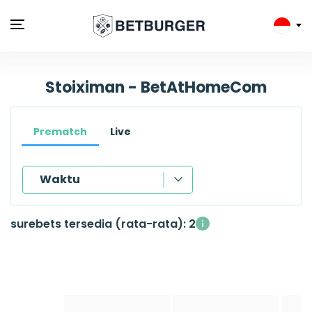
Stoiximan - BetAtHomeCom
Prematch
Live
Waktu
Waktu
surebets tersedia (rata-rata): 2
Olahraga