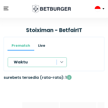
Stoiximan - BetfairIT
Prematch
Live
Waktu
Waktu
surebets tersedia (rata-rata): 1
Olahraga