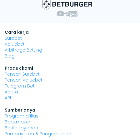
Cara kerja
Surebet
Valuebet
Arbitrage Betting
Blog
Produk kami
Pencari Surebet
Pencari Valuebet
Telegram Bot
Acara
API
Sumber daya
Program afiliasi
Bookmaker
Berita Layanan
Pembayaran & Pengembalian