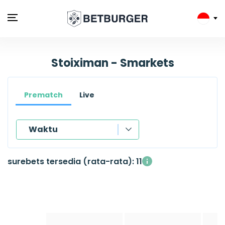
Stoiximan - Smarkets
Prematch
Live
Waktu
Waktu
surebets tersedia (rata-rata): 11
Olahraga