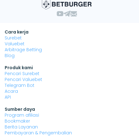
Cara kerja
Surebet
Valuebet
Arbitrage Betting
Blog
Produk kami
Pencari Surebet
Pencari Valuebet
Telegram Bot
Acara
API
Sumber daya
Program afiliasi
Bookmaker
Berita Layanan
Pembayaran & Pengembalian