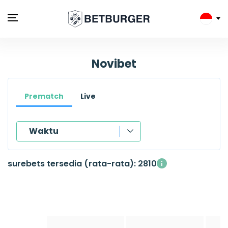
Novibet
Prematch
Live
Waktu
Bookmaker
surebets tersedia (rata-rata): 2810
Waktu
Olahraga