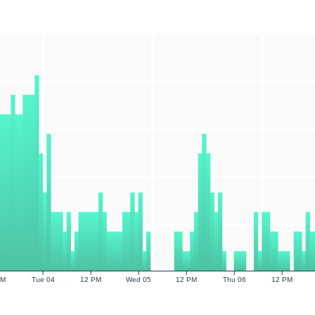
PM
Tue 04
12 PM
Wed 05
12 PM
Thu 06
12 PM