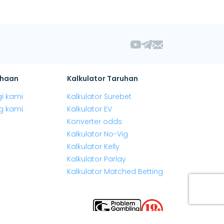
ahaan
Kalkulator Taruhan
i kami
Kalkulator Surebet
g kami
Kalkulator EV
Konverter odds
Kalkulator No-Vig
Kalkulator Kelly
Kalkulator Parlay
Kalkulator Matched Betting