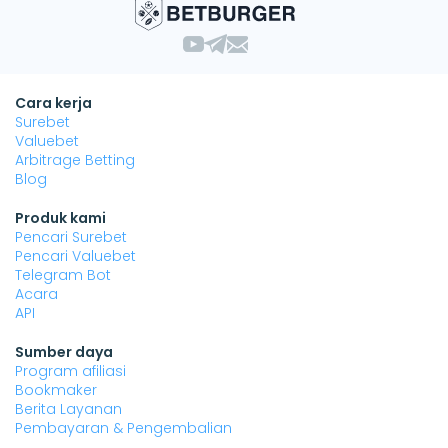
Cara kerja
Surebet
Valuebet
Arbitrage Betting
Blog
Produk kami
Pencari Surebet
Pencari Valuebet
Telegram Bot
Acara
API
Sumber daya
Program afiliasi
Bookmaker
Berita Layanan
Pembayaran & Pengembalian