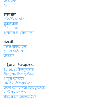
कार्यक्रम
API
संसाधन
एफिलिएट प्रोग्राम
बुकमेकर्स
सेवा समाचार
भुगतान व धनवापसी
कंपनी
हमसे संपर्क करें
हमारा परिचय
करियर
सट्टेबाजी कैलकुलेटर
Surebet कैल्कुलेटर
वैल्यू बेट कैलकुलेटर
ऑड्स कन्वर्टर
नो‑विग कैलकुलेटर
केली क्राइटेरिया कैलकुलेटर
पार्ले कैलकुलेटर
मैच्ड बेटिंग कैलकुलेटर