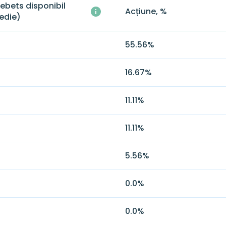
ebets disponibil
Acțiune, %
edie)
55.56
%
16.67
%
11.11
%
11.11
%
5.56
%
0.0
%
0.0
%