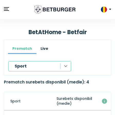
BetAtHome - Betfair
Prematch
Live
Sport
Timp
Prematch surebets disponibil (medie): 4
Sport
Surebets disponibil
Sport
(medie)