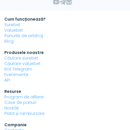
Cum funcționează?
Surebet
Valuebet
Pariurile de arbitraj
Blog
Produsele noastre
Căutare surebet
Căutare valuebet
Bot Telegram
Evenimente
API
Resurse
Program de afiliere
Case de pariuri
Noutăți
Plată și rambursare
Companie