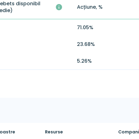
ebets disponibil
Acțiune, %
edie)
71.05
%
23.68
%
5.26
%
noastre
Resurse
Compani