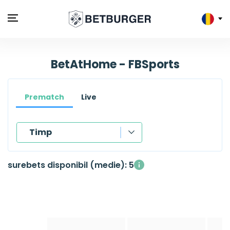
BetAtHome - FBSports
Prematch
Live
Timp
Timp
surebets disponibil (medie): 5
Sport