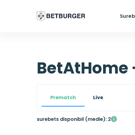
Sureb
BetAtHome 
Prematch
Live
surebets disponibil (medie): 2