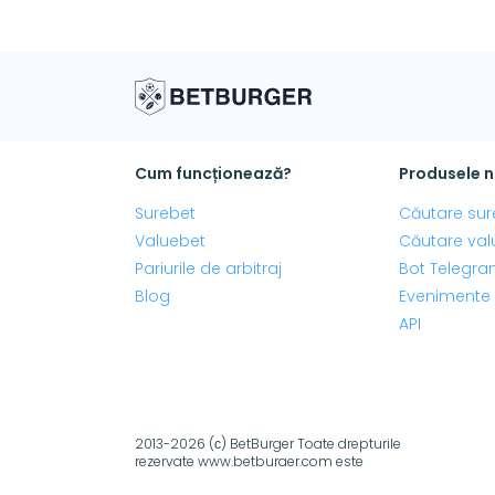
Cum funcționează?
Produsele 
Surebet
Căutare sur
Valuebet
Căutare val
Pariurile de arbitraj
Bot Telegr
Blog
Evenimente
API
2013-2026 (с) BetBurger Toate drepturile
rezervate
www.betburger.com este
deținut și administrat de Aspira Limited