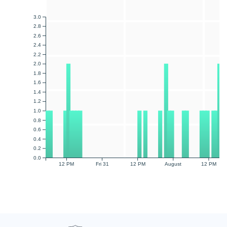
3.0
2.8
2.6
2.4
2.2
2.0
1.8
1.6
1.4
1.2
1.0
0.8
0.6
0.4
0.2
0.0
12 PM
Fri 31
12 PM
August
12 PM