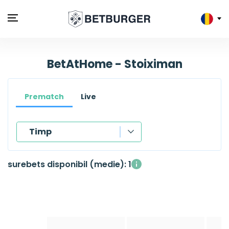
BetAtHome - Stoiximan
Prematch
Live
Timp
Timp
surebets disponibil (medie): 1
Sport