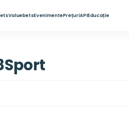
ets
Valuebets
Evenimente
Prețuri
API
Educație
8Sport