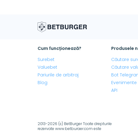
Cum funcționează?
Produsele 
Surebet
Căutare sur
Valuebet
Căutare val
Pariurile de arbitraj
Bot Telegr
Blog
Evenimente
API
2013-2026 (с) BetBurger Toate drepturile
rezervate
www.betburger.com este
deținut și administrat de Aspira Limited