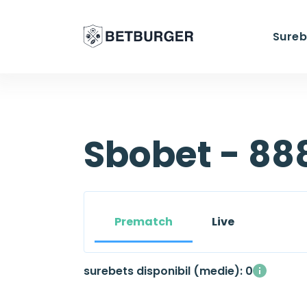
Sureb
Sbobet - 88
Prematch
Live
surebets disponibil (medie): 0