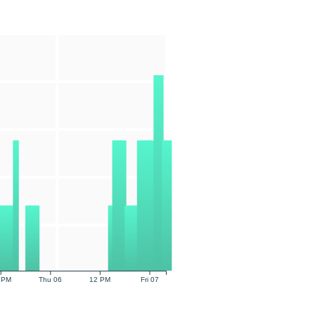
 PM
Thu 06
12 PM
Fri 07