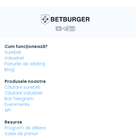
Cum funcționează?
Surebet
Valuebet
Pariurile de arbitraj
Blog
Produsele noastre
Căutare surebet
Căutare valuebet
Bot Telegram
Evenimente
API
Resurse
Program de afiliere
Case de pariuri