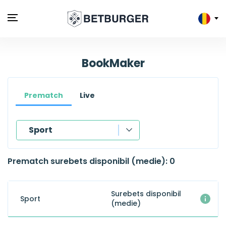
BookMaker
Prematch
Live
Sport
Casele de pariuri
Prematch surebets disponibil (medie): 0
Timp
Surebets disponibil
Sport
(medie)
Sport