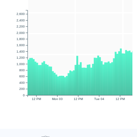
2,600
2,400
2,200
2,000
1,800
1,600
1,400
1,200
1,000
800
600
400
200
0
12 PM
Mon 03
12 PM
Tue 04
12 PM