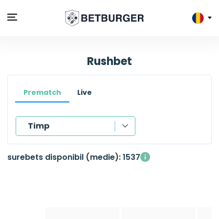
Rushbet
Prematch
Live
Timp
Casele de pariuri
surebets disponibil (medie): 1537
Timp
Sport