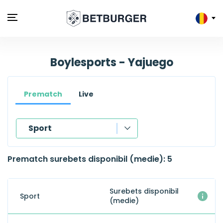
Boylesports - Yajuego
Prematch
Live
Sport
Timp
Prematch surebets disponibil (medie): 5
Sport
Surebets disponibil
Sport
(medie)